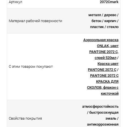
Артикул
2072Cmark
металл / дерево /
Материал рабочей поверхности
бетон / кирпич /
пластик / стекло
Аэрозольная краска
ONLAK, цвет
PANTONE 2072 C,
спрей 520мл
/
Краска цвет
С этим товаром покупают
PANTONE 2072 C
/
PANTONE 2072 C
КРАСКА ДЛЯ
СКОЛОВ, флакон с
кисточкой
атмосферостойкоcть
/ быстросохнущая
Свойства покрытия
эмаль /
антикоррозионная