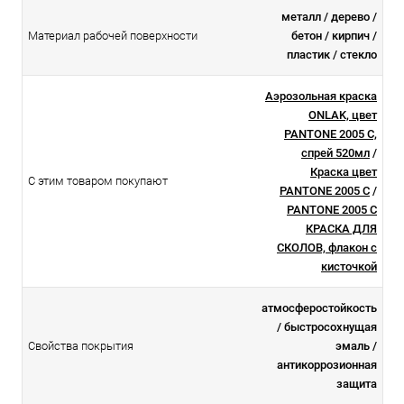
металл / дерево /
Материал рабочей поверхности
бетон / кирпич /
пластик / стекло
Аэрозольная краска
ONLAK, цвет
PANTONE 2005 C,
спрей 520мл
/
Краска цвет
С этим товаром покупают
PANTONE 2005 C
/
PANTONE 2005 C
КРАСКА ДЛЯ
СКОЛОВ, флакон с
кисточкой
атмосферостойкоcть
/ быстросохнущая
Свойства покрытия
эмаль /
антикоррозионная
защита