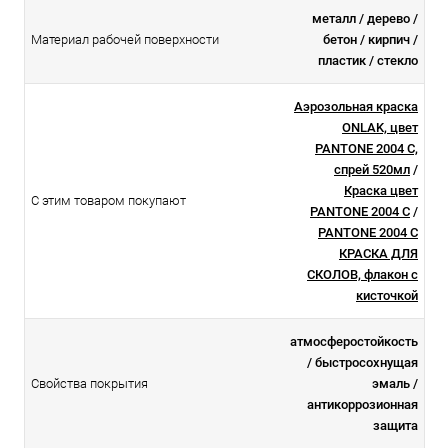
металл / дерево /
Материал рабочей поверхности
бетон / кирпич /
пластик / стекло
Аэрозольная краска
ONLAK, цвет
PANTONE 2004 C,
спрей 520мл
/
Краска цвет
С этим товаром покупают
PANTONE 2004 C
/
PANTONE 2004 C
КРАСКА ДЛЯ
СКОЛОВ, флакон с
кисточкой
атмосферостойкоcть
/ быстросохнущая
Свойства покрытия
эмаль /
антикоррозионная
защита