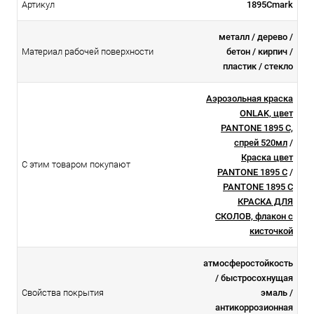
Артикул
1895Cmark
металл / дерево /
Материал рабочей поверхности
бетон / кирпич /
пластик / стекло
Аэрозольная краска
ONLAK, цвет
PANTONE 1895 C,
спрей 520мл
/
Краска цвет
С этим товаром покупают
PANTONE 1895 C
/
PANTONE 1895 C
КРАСКА ДЛЯ
СКОЛОВ, флакон с
кисточкой
атмосферостойкоcть
/ быстросохнущая
Свойства покрытия
эмаль /
антикоррозионная