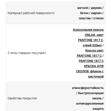
металл / дерево /
Материал рабочей поверхности
бетон / кирпич /
пластик / стекло
Аэрозольная краска
ONLAK, цвет
PANTONE 1817 C,
спрей 520мл
/
Краска цвет
С этим товаром покупают
PANTONE 1817 C
/
PANTONE 1817 C
КРАСКА ДЛЯ
СКОЛОВ, флакон с
кисточкой
атмосферостойкоcть
/ быстросохнущая
Свойства покрытия
эмаль /
антикоррозионная
защита