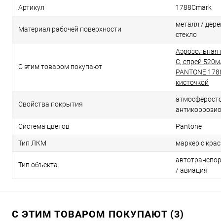
Артикул
1788Cmark
металл / дерев
Материал рабочей поверхности
стекло
Аэрозольная 
C, спрей 520м
С этим товаром покупают
PANTONE 1788
кисточкой
атмосферосто
Свойства покрытия
антикоррози
Система цветов
Pantone
Тип ЛКМ
маркер с кра
автотранспор
Тип объекта
/ авиация
С ЭТИМ ТОВАРОМ ПОКУПАЮТ (3)