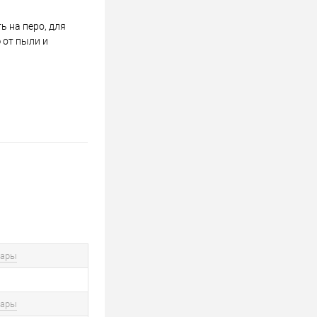
 на перо, для
 от пыли и
вары
вары