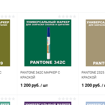
внение
Купить в 1 клик
Сравнение
аличии
В избранное
В наличии
Цвет:
красные цвета по каталогу
PANTONE
Объем:
1кг
Степень блеска:
полуматовая
С
PANTONE 342C МАРКЕР С
PANTONE 2325
КРАСКОЙ
КРАСКОЙ
1 200 руб.
1 200 руб.
/ шт
/
В корзину