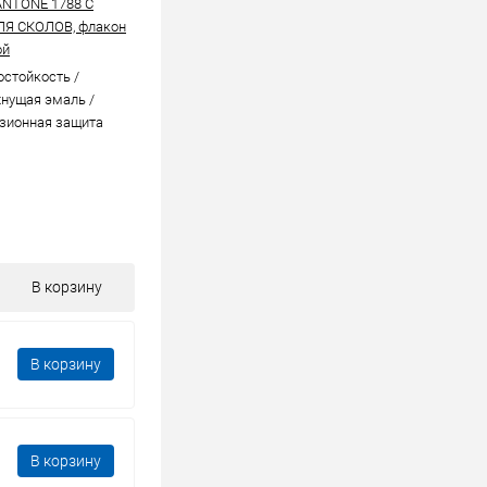
ANTONE 1788 C
ЛЯ СКОЛОВ, флакон
ой
стойкоcть /
нущая эмаль /
зионная защита
В корзину
В корзину
В корзину