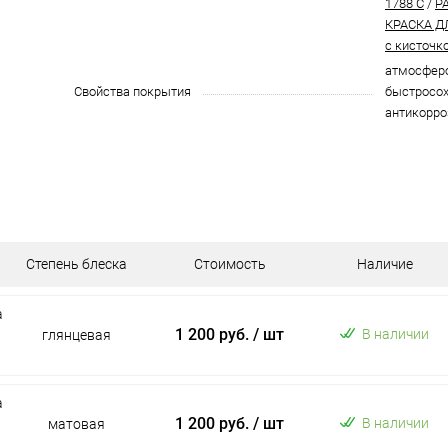
1788 C
/
P
КРАСКА Д
с кисточк
атмосферо
Свойства покрытия
быстросох
антикорро
Степень блеска
Стоимость
Наличие
а
1 200 руб.
/ шт
В наличии
глянцевая
а
1 200 руб.
/ шт
В наличии
матовая