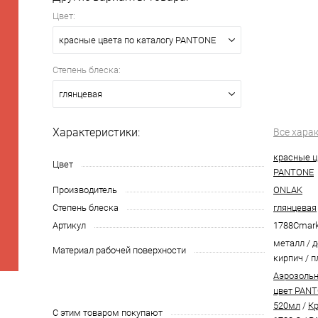
Цвет:
красные цвета по каталогу PANTONE
Степень блеска:
глянцевая
Характеристики:
Все хара
красные ц
Цвет
PANTONE
Производитель
ONLAK
Степень блеска
глянцевая
Артикул
1788Cmar
металл / д
Материал рабочей поверхности
кирпич / п
Аэрозольн
цвет PANT
520мл
/
Кр
С этим товаром покупают