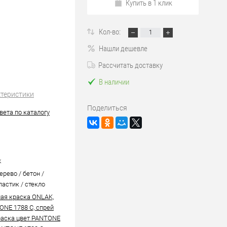
Купить в 1 клик
Кол-во:
Нашли дешевле
Рассчитать доставку
В наличии
ктеристики
Поделиться
вета по каталогу
k
ерево / бетон /
ластик / стекло
ая краска ONLAK,
ONE 1788 C, спрей
аска цвет PANTONE