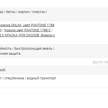
о / бетон / кирпич / пластик /
краска ONLAK, цвет PANTONE 1788
л
/
Краска цвет PANTONE 1788 C
/
 C КРАСКА ДЛЯ СКОЛОВ, флакон с
йкоcть / быстросохнущая эмаль /
онная защита
Другие то
ской
т / спецтехника / водный транспорт