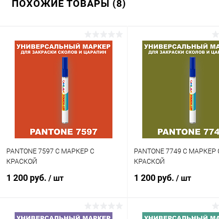
ПОХОЖИЕ ТОВАРЫ (8)
Купить в 1 клик
Сравнение
Купить в 1 клик
Сра
В избранное
В наличии
В избранное
В н
Цвет:
Цвет:
красные цвета по каталогу
красные цвета по каталогу
PANTONE
PANTONE
Степень блеска:
Объем:
глянцевая
20мл
Степень блеска:
матовая
PANTONE 7597 C МАРКЕР С
PANTONE 7749 C МАРКЕР 
КРАСКОЙ
КРАСКОЙ
1 200 руб.
1 200 руб.
/ шт
/ шт
В корзину
В корзину