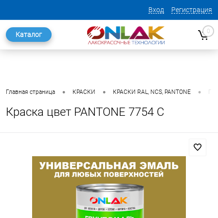
Вход
Регистрация
0
Каталог
•
•
•
Главная страница
КРАСКИ
КРАСКИ RAL, NCS, PANTONE
ГО
Краска цвет PANTONE 7754 C