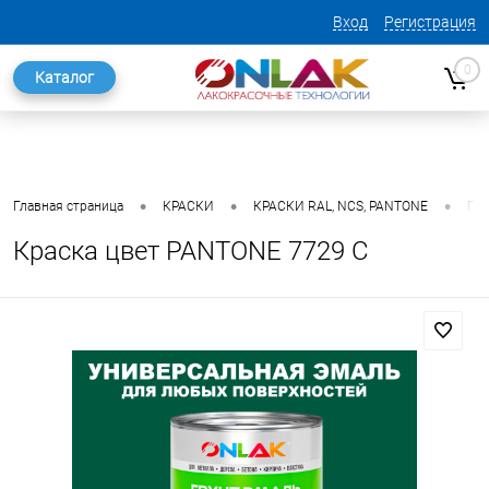
Вход
Регистрация
0
Каталог
•
•
•
Главная страница
КРАСКИ
КРАСКИ RAL, NCS, PANTONE
ГО
Краска цвет PANTONE 7729 C