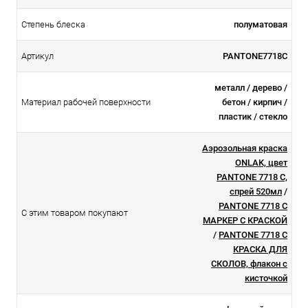
Степень блеска
полуматовая
Артикул
PANTONE7718C
металл / дерево /
Материал рабочей поверхности
бетон / кирпич /
пластик / стекло
Аэрозольная краска
ONLAK, цвет
PANTONE 7718 C,
спрей 520мл
/
PANTONE 7718 C
С этим товаром покупают
МАРКЕР С КРАСКОЙ
/
PANTONE 7718 C
КРАСКА ДЛЯ
СКОЛОВ, флакон с
кисточкой