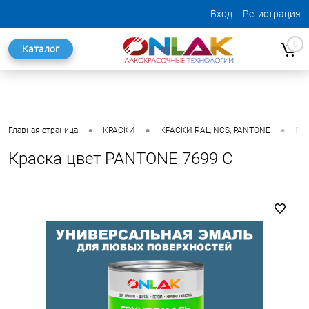
Вход
Регистрация
0
Каталог
•
•
•
Главная страница
КРАСКИ
КРАСКИ RAL, NCS, PANTONE
ГО
Краска цвет PANTONE 7699 C