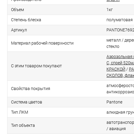
Объем
1кг
Степень блеска
полуматовая
Артикул
PANTONE769
металл / дерев
Материал рабочей поверхности
стекло
Аэрозольная 
C, спрей 520м
С этим товаром покупают
КРАСКОЙ
/
PA
СКОЛОВ, флак
атмосферосто
Свойства покрытия
антикоррози
Система цветов
Pantone
Тип ЛКМ
алкидная гру
автотранспор
Тип объекта
/ авиация