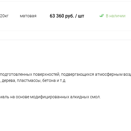
63 360 руб.
/ шт
20кг
матовая
В наличии
 подготовленных поверхностей, подвергающихся атмосферным воз
ерева, пластмассы, бетона и т.д.
маль на основе модифицированных алкидных смол.