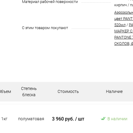
Материал рабочей поверхности
кирпич / п
Аэрозольн
цвет PANT
520мл
/
P
С этим товаром покупают
МАРКЕР С
PANTONE 
СКОЛОВ, ф
Степень
Объем
Стоимость
Наличие
блеска
3 960 руб.
/ шт
1кг
полуматовая
В наличии