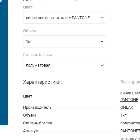
Цвет:
синие цвета по каталогу PANTONE
Объем:
1кг
Степень блеска:
полуматовая
Характеристики:
Все хара
синие цвет
Цвет
PANTONE
Производитель
ONLAK
Объем
1кг
Степень блеска
полумато
Артикул
PANTONE7
металл / д