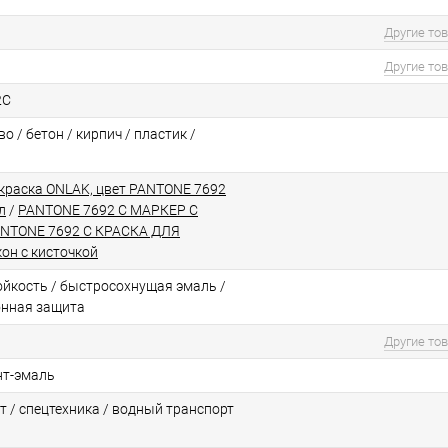
Другие то
Другие то
2C
о / бетон / кирпич / пластик /
краска ONLAK, цвет PANTONE 7692
л
/
PANTONE 7692 C МАРКЕР С
NTONE 7692 C КРАСКА ДЛЯ
он с кисточкой
йкоcть / быстросохнущая эмаль /
онная защита
Другие то
нт-эмаль
т / спецтехника / водный транспорт