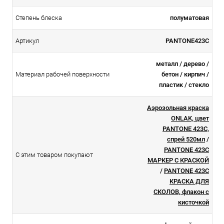
Степень блеска
полуматовая
Артикул
PANTONE423C
металл / дерево /
Материал рабочей поверхности
бетон / кирпич /
пластик / стекло
Аэрозольная краска
ONLAK, цвет
PANTONE 423C,
спрей 520мл
/
PANTONE 423C
С этим товаром покупают
МАРКЕР С КРАСКОЙ
/
PANTONE 423C
КРАСКА ДЛЯ
СКОЛОВ, флакон с
кисточкой