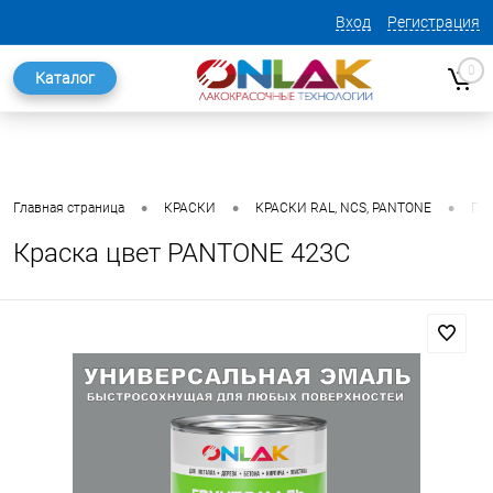
Вход
Регистрация
0
Каталог
•
•
•
Главная страница
КРАСКИ
КРАСКИ RAL, NCS, PANTONE
ГО
Краска цвет PANTONE 423C