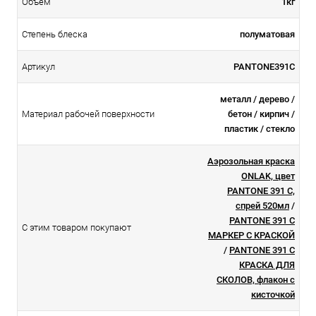
Объем
1кг
Степень блеска
полуматовая
Артикул
PANTONE391C
металл / дерево /
Материал рабочей поверхности
бетон / кирпич /
пластик / стекло
Аэрозольная краска
ONLAK, цвет
PANTONE 391 C,
спрей 520мл
/
PANTONE 391 C
С этим товаром покупают
МАРКЕР С КРАСКОЙ
/
PANTONE 391 C
КРАСКА ДЛЯ
СКОЛОВ, флакон с
кисточкой