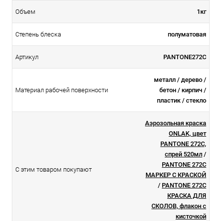
Объем
1кг
Степень блеска
полуматовая
Артикул
PANTONE272C
металл / дерево /
Материал рабочей поверхности
бетон / кирпич /
пластик / стекло
Аэрозольная краска
ONLAK, цвет
PANTONE 272C,
спрей 520мл
/
PANTONE 272C
С этим товаром покупают
МАРКЕР С КРАСКОЙ
/
PANTONE 272C
КРАСКА ДЛЯ
СКОЛОВ, флакон с
кисточкой