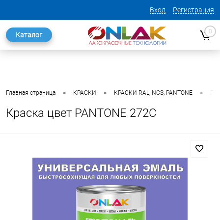
Вход
Регистрация
0
Каталог
•
•
•
Главная страница
КРАСКИ
КРАСКИ RAL, NCS, PANTONE
ГО
Краска цвет PANTONE 272C