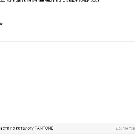
олжна быть не менее чем на 3°C выше точки росы.
ми
вета по каталогу PANTONE
Другие то