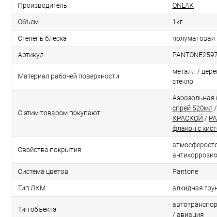
Производитель
ONLAK
Объем
1кг
Степень блеска
полуматовая
Артикул
PANTONE259
металл / дерев
Материал рабочей поверхности
стекло
Аэрозольная 
спрей 520мл
С этим товаром покупают
КРАСКОЙ
/
PA
флакон с кис
атмосферосто
Свойства покрытия
антикоррози
Система цветов
Pantone
Тип ЛКМ
алкидная гру
автотранспор
Тип объекта
/ авиация