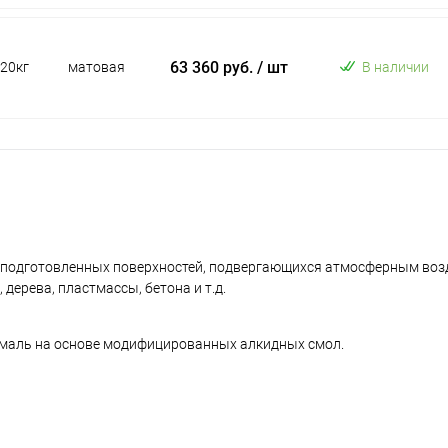
63 360 руб.
/ шт
20кг
матовая
В наличии
 подготовленных поверхностей, подвергающихся атмосферным воз
ерева, пластмассы, бетона и т.д.
маль на основе модифицированных алкидных смол.