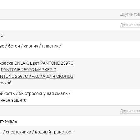
Другие то
Другие то
7C
о / бетон / кирпич / пластик /
краска ONLAK, цвет PANTONE 2597C,
/
PANTONE 2597C МАРКЕР С
NTONE 2597C КРАСКА ДЛЯ СКОЛОВ,
точкой
йкоcть / быстросохнущая эмаль /
онная защита
Другие то
нт-эмаль
т / спецтехника / водный транспорт