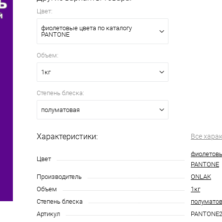
Цвет:
фиолетовые цвета по каталогу
PANTONE
Объем:
1кг
Степень блеска:
полуматовая
Характеристики:
Все хара
фиолетовы
Цвет
PANTONE
Производитель
ONLAK
Объем
1кг
Степень блеска
полумато
Артикул
PANTONE2