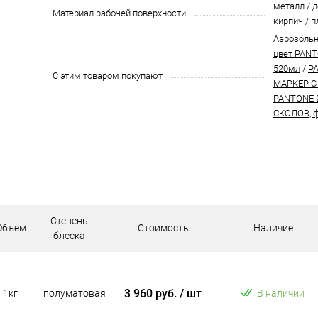
металл / д
Материал рабочей поверхности
кирпич / п
Аэрозольн
цвет PANT
520мл
/
P
С этим товаром покупают
МАРКЕР С
PANTONE 
СКОЛОВ, ф
Степень
Объем
Стоимость
Наличие
блеска
3 960 руб.
/ шт
1кг
полуматовая
В наличии