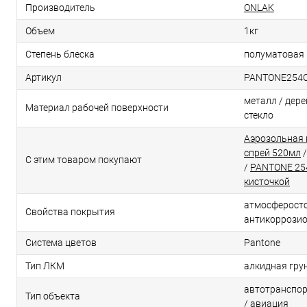
Производитель
ONLAK
Объем
1кг
Степень блеска
полуматовая
Артикул
PANTONE254
металл / дерев
Материал рабочей поверхности
стекло
Аэрозольная 
спрей 520мл
С этим товаром покупают
/
PANTONE 25
кисточкой
атмосферосто
Свойства покрытия
антикоррози
Система цветов
Pantone
Тип ЛКМ
алкидная гру
автотранспор
Тип объекта
/ авиация