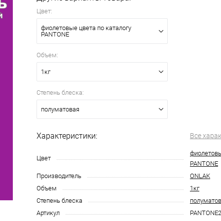
Цвет:
фиолетовые цвета по каталогу
PANTONE
Объем:
1кг
Степень блеска:
полуматовая
Характеристики:
Все хара
фиолетовы
Цвет
PANTONE
Производитель
ONLAK
Объем
1кг
Степень блеска
полумато
Артикул
PANTONE2