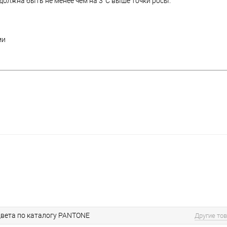
олжна быть не менее чем на 3°C выше точки росы.
ми
вета по каталогу PANTONE
Другие то