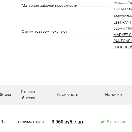
металл / д
Материал рабочей поверхности
кирпич / п
Аэрозольн
цвет PANT
520мл
/
P
С этим товаром покупают
МАРКЕР С
PANTONE 
СКОЛОВ, ф
Степень
Объем
Стоимость
Наличие
блеска
3 960 руб.
/ шт
1кг
полуматовая
В наличии