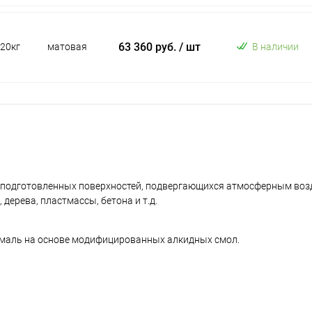
63 360 руб.
/ шт
20кг
матовая
В наличии
 подготовленных поверхностей, подвергающихся атмосферным воз
ерева, пластмассы, бетона и т.д.
маль на основе модифицированных алкидных смол.