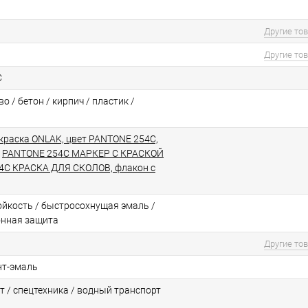
Другие то
Другие то
C
о / бетон / кирпич / пластик /
краска ONLAK, цвет PANTONE 254C,
/
PANTONE 254C МАРКЕР С КРАСКОЙ
4C КРАСКА ДЛЯ СКОЛОВ, флакон с
йкоcть / быстросохнущая эмаль /
онная защита
Другие то
нт-эмаль
т / спецтехника / водный транспорт