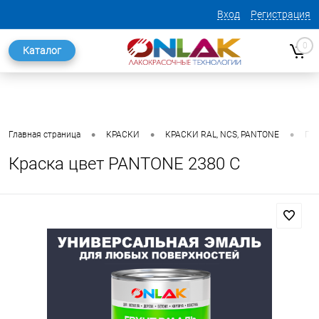
Вход
Регистрация
0
Каталог
•
•
•
Главная страница
КРАСКИ
КРАСКИ RAL, NCS, PANTONE
ГО
Краска цвет PANTONE 2380 C