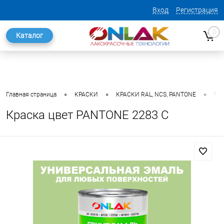
Вход
Регистрация
0
Каталог
•
•
•
Главная страница
КРАСКИ
КРАСКИ RAL, NCS, PANTONE
ГО
Краска цвет PANTONE 2283 C