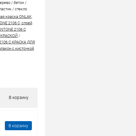
ерево / бетон /
ластик / стекло
ая краска ONLAK,
ONE 2106 C, спрей
ANTONE 2106 C
 КРАСКОЙ
/
2106 C КРАСКА ДЛЯ
лакон с кисточкой
В корзину
В корзину