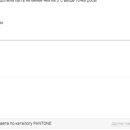
олжна быть не менее чем на 3°C выше точки росы.
ми
вета по каталогу PANTONE
Другие то