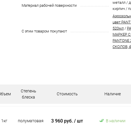
металл / д
Материал рабочей поверхности
кирпич / п
Аэрозольн
цвет PANT
520мл
/
P
С этим товаром покупают
МАРКЕР С
PANTONE 
СКОЛОВ, ф
Степень
Объем
Стоимость
Наличие
блеска
3 960 руб.
/ шт
1кг
полуматовая
В наличии