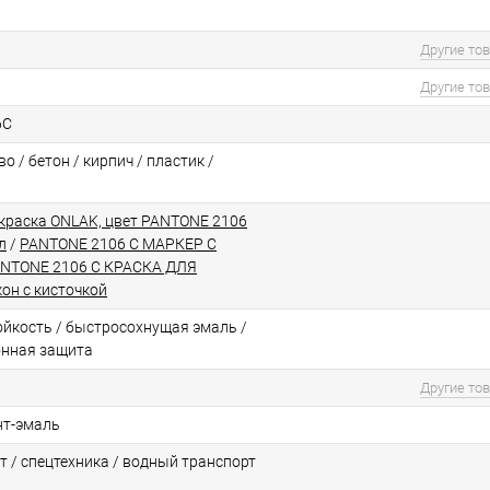
Другие то
Другие то
6C
о / бетон / кирпич / пластик /
краска ONLAK, цвет PANTONE 2106
л
/
PANTONE 2106 C МАРКЕР С
NTONE 2106 C КРАСКА ДЛЯ
он с кисточкой
йкоcть / быстросохнущая эмаль /
онная защита
Другие то
нт-эмаль
т / спецтехника / водный транспорт