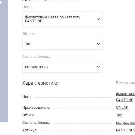
Цвет:
фиолетовые цвета по каталогу
PANTONE
Объем:
1кг
Степень блеска:
полуматовая
Характеристики:
Все хара
фиолетовы
Цвет
PANTONE
Производитель
ONLAK
Объем
1кг
Степень блеска
полумато
Артикул
PANTONE2