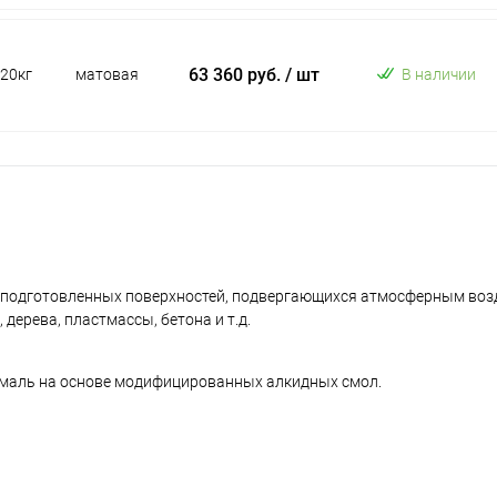
63 360 руб.
/ шт
20кг
матовая
В наличии
 подготовленных поверхностей, подвергающихся атмосферным воз
ерева, пластмассы, бетона и т.д.
маль на основе модифицированных алкидных смол.