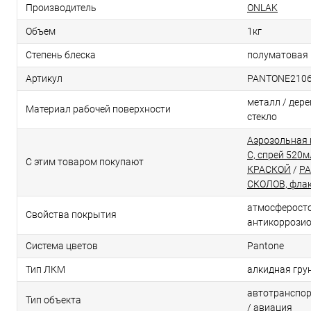
Производитель
ONLAK
Объем
1кг
Степень блеска
полуматовая
Артикул
PANTONE210
металл / дерев
Материал рабочей поверхности
стекло
Аэрозольная 
C, спрей 520м
С этим товаром покупают
КРАСКОЙ
/
PA
СКОЛОВ, флак
атмосферосто
Свойства покрытия
антикоррози
Система цветов
Pantone
Тип ЛКМ
алкидная гру
автотранспор
Тип объекта
/ авиация