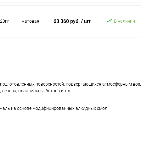
63 360 руб.
/ шт
20кг
матовая
В наличии
 подготовленных поверхностей, подвергающихся атмосферным воз
ерева, пластмассы, бетона и т.д.
маль на основе модифицированных алкидных смол.