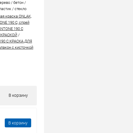
ерево / бетон /
ластик / стекло
ая краска ONLAK,
ONE 190 C, спрей
ANTONE 190 C
 КРАСКОЙ
/
190 C КРАСКА ДЛЯ
лакон с кисточкой
В корзину
В корзину