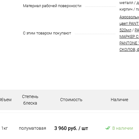
металл / д
Материал рабочей поверхности
кирпич / п
Аэрозольн
цвет PANT
520мл
/
P
С этим товаром покупают
МАРКЕР С
PANTONE 
СКОЛОВ, ф
Степень
Объем
Стоимость
Наличие
блеска
3 960 руб.
/ шт
1кг
полуматовая
В наличии