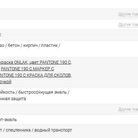
Другие то
Другие то
C
о / бетон / кирпич / пластик /
краска ONLAK, цвет PANTONE 190 C,
/
PANTONE 190 C МАРКЕР С
NTONE 190 C КРАСКА ДЛЯ СКОЛОВ,
точкой
йкоcть / быстросохнущая эмаль /
онная защита
Другие то
нт-эмаль
т / спецтехника / водный транспорт