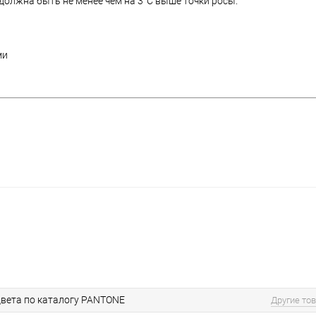
олжна быть не менее чем на 3°C выше точки росы.
ми
вета по каталогу PANTONE
Другие то