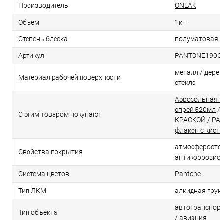
Производитель
ONLAK
Объем
1кг
Степень блеска
полуматовая
Артикул
PANTONE190
металл / дерев
Материал рабочей поверхности
стекло
Аэрозольная 
спрей 520мл
С этим товаром покупают
КРАСКОЙ
/
PA
флакон с кис
атмосферосто
Свойства покрытия
антикоррози
Система цветов
Pantone
Тип ЛКМ
алкидная гру
автотранспор
Тип объекта
/ авиация