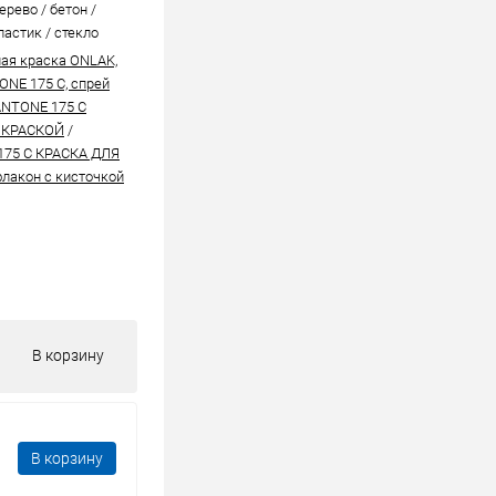
ерево / бетон /
ластик / стекло
ая краска ONLAK,
ONE 175 C, спрей
ANTONE 175 C
 КРАСКОЙ
/
175 C КРАСКА ДЛЯ
лакон с кисточкой
В корзину
В корзину