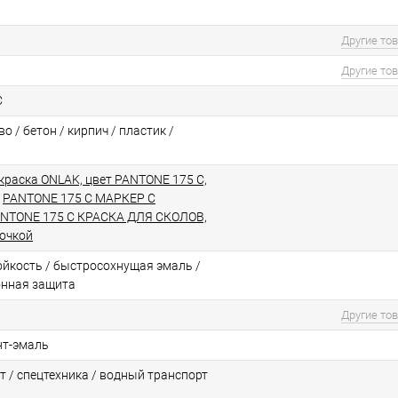
Другие то
Другие то
C
о / бетон / кирпич / пластик /
краска ONLAK, цвет PANTONE 175 C,
/
PANTONE 175 C МАРКЕР С
NTONE 175 C КРАСКА ДЛЯ СКОЛОВ,
точкой
йкоcть / быстросохнущая эмаль /
онная защита
Другие то
нт-эмаль
т / спецтехника / водный транспорт