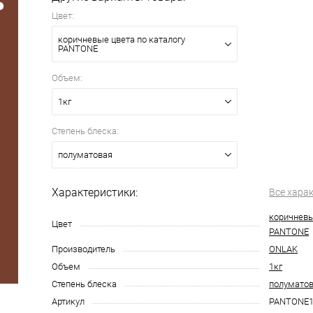
Цвет:
коричневые цвета по каталогу
PANTONE
Объем:
1кг
Степень блеска:
полуматовая
Характеристики:
Все хара
коричневы
Цвет
PANTONE
Производитель
ONLAK
Объем
1кг
Степень блеска
полумато
Артикул
PANTONE1