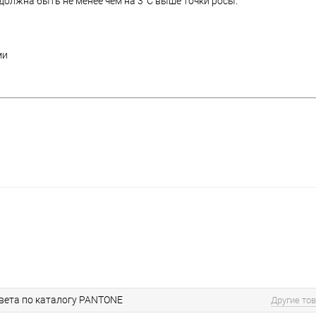
олжна быть не менее чем на 3°C выше точки росы.
ми
вета по каталогу PANTONE
Другие то