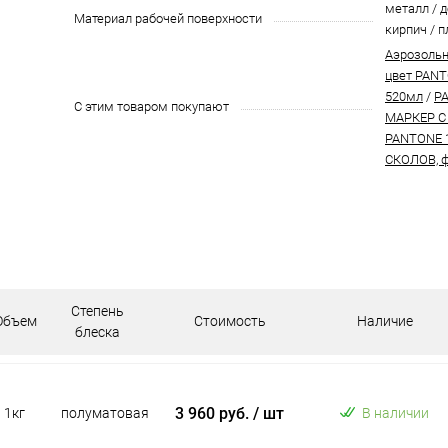
металл / д
Материал рабочей поверхности
кирпич / п
Аэрозольн
цвет PANT
520мл
/
P
С этим товаром покупают
МАРКЕР С
PANTONE 
СКОЛОВ, ф
Степень
Объем
Стоимость
Наличие
блеска
3 960 руб.
/ шт
1кг
полуматовая
В наличии