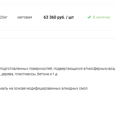
63 360 руб.
/ шт
20кг
матовая
В наличии
 подготовленных поверхностей, подвергающихся атмосферным воз
ерева, пластмассы, бетона и т.д.
маль на основе модифицированных алкидных смол.