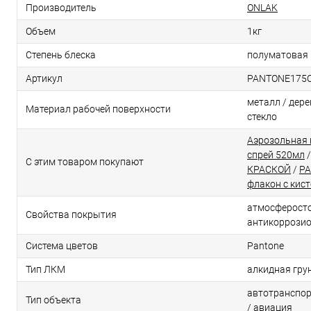
Производитель
ONLAK
Объем
1кг
Степень блеска
полуматовая
Артикул
PANTONE175
металл / дерев
Материал рабочей поверхности
стекло
Аэрозольная 
спрей 520мл
С этим товаром покупают
КРАСКОЙ
/
PA
флакон с кис
атмосферосто
Свойства покрытия
антикоррози
Система цветов
Pantone
Тип ЛКМ
алкидная гру
автотранспор
Тип объекта
/ авиация