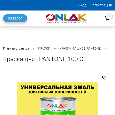
Вход
Регистрация
0
Каталог
•
•
•
Главная страница
КРАСКИ
КРАСКИ RAL, NCS, PANTONE
ГО
Краска цвет PANTONE 100 C