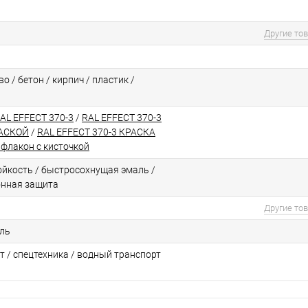
Другие то
о / бетон / кирпич / пластик /
RAL EFFECT 370-3
/
RAL EFFECT 370-3
РАСКОЙ
/
RAL EFFECT 370-3 КРАСКА
флакон с кисточкой
йкоcть / быстросохнущая эмаль /
онная защита
Другие то
ль
т / спецтехника / водный транспорт