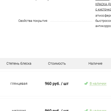
КРАСКА Д
с кисточк
атмосферо
Свойства покрытия
быстросох
антикорро
Степень блеска
Стоимость
Наличие
960 руб.
/ шт
глянцевая
В наличии
960 руб.
/ шт
матовая
В наличии