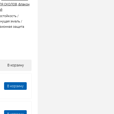
ЛЯ СКОЛОВ, флакон
ой
стойкоcть /
нущая эмаль /
зионная защита
В корзину
В корзину