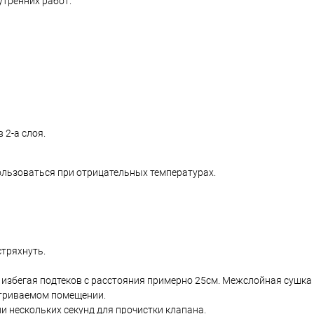
утренних работ.
 2-а слоя.
спользоваться при отрицательных температурах.
тряхнуть.
збегая подтеков с расстояния примерно 25см. Межслойная сушка 
триваемом помещении.
и нескольких секунд для прочистки клапана.