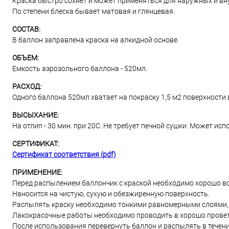
Краска быстро сохнет и может применяться для наружных и вн
По степени блеска бывает матовая и глянцевая.
СОСТАВ:
В баллон заправлена краска на алкидной основе.
ОБЪЕМ:
Емкость аэрозольного баллона - 520мл.
РАСХОД:
Одного баллона 520мл хватает на покраску 1,5 м2 поверхности в
ВЫСЫХАНИЕ:
На отлип - 30 мин. при 20С. Не требует печной сушки. Может и
СЕРТИФИКАТ:
Сертификат соответствия (pdf)
ПРИМЕНЕНИЕ:
Перед распылением баллончик с краской необходимо хорошо вс
Наносится на чистую, сухую и обезжиренную поверхность.
Распылять краску необходимо тонкими равномерными слоями, и
Лакокрасочные работы необходимо проводить в хорошо прове
После использования перевернуть баллон и распылять в течени