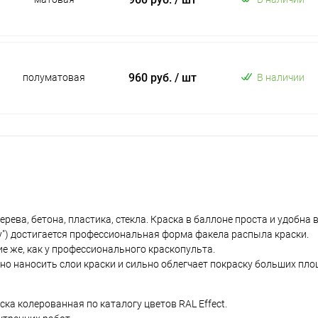
960 руб.
/ шт
полуматовая
В наличии
ева, бетона, пластика, стекла. Краска в баллоне проста и удобна 
у") достигается профессиональная форма факела распыла краски.
е же, как у профессионального краскопульта.
но наносить слои краски и сильно облегчает покраску больших пло
а колерованная по каталогу цветов RAL Effect.