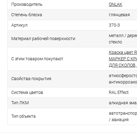
Производитель
ONLAK
Степень блеска
глянцевая
Артикул
370-3
металл / дерев
Материал рабочей поверхности
стекло
Краска цвет 
С этим товаром покупают
МАРКЕР С К
ДЛЯ СКОЛОВ, 
атмосферосто
Свойства покрытия
антикоррози
Система цветов
RAL Effect
Тип ЛКМ
алкидная эма
автотранспор
Тип объекта
/ авиация