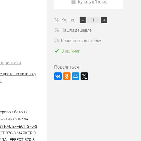
Купить в 1 клик
Кол-во:
Нашли дешевле
Рассчитать доставку
В наличии
ктеристики
Поделиться
 цвета по каталогу
T
ерево / бетон /
ластик / стекло
ет RAL EFFECT 370-3
CT 370-3 МАРКЕР С
/
RAL EFFECT 370-3