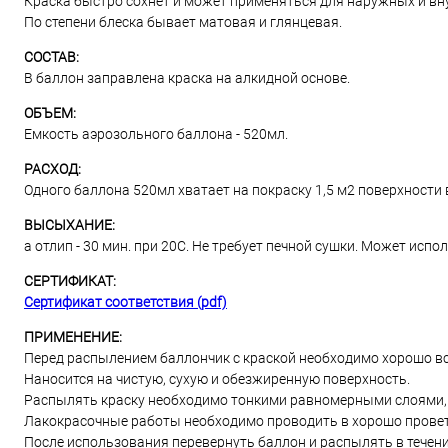
Краска быстро сохнет и может применяться для наружных и вн
По степени блеска бывает матовая и глянцевая.
СОСТАВ:
В баллон заправлена краска на алкидной основе.
ОБЪЕМ:
Емкость аэрозольного баллона - 520мл.
РАСХОД:
Одного баллона 520мл хватает на покраску 1,5 м2 поверхности в
ВЫСЫХАНИЕ:
а отлип - 30 мин. при 20С. Не требует печной сушки. Может исп
СЕРТИФИКАТ:
Сертификат соответствия (pdf)
ПРИМЕНЕНИЕ:
Перед распылением баллончик с краской необходимо хорошо вс
Наносится на чистую, сухую и обезжиренную поверхность.
Распылять краску необходимо тонкими равномерными слоями, и
Лакокрасочные работы необходимо проводить в хорошо прове
После использования перевернуть баллон и распылять в течени