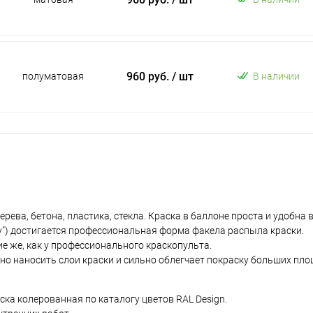
960 руб.
/ шт
полуматовая
В наличии
ева, бетона, пластика, стекла. Краска в баллоне проста и удобна 
у") достигается профессиональная форма факела распыла краски.
е же, как у профессионального краскопульта.
но наносить слои краски и сильно облегчает покраску больших пло
ка колерованная по каталогу цветов RAL Design.