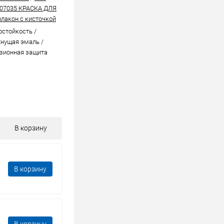
507035 КРАСКА ДЛЯ
лакон с кисточкой
стойкоcть /
нущая эмаль /
зионная защита
В корзину
В корзину