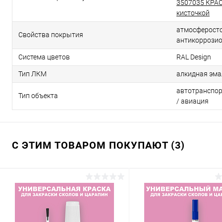
3507035 КРАС
кисточкой
атмосферосто
Свойства покрытия
антикоррози
Система цветов
RAL Design
Тип ЛКМ
алкидная эма
автотранспор
Тип объекта
/ авиация
С ЭТИМ ТОВАРОМ ПОКУПАЮТ (3)