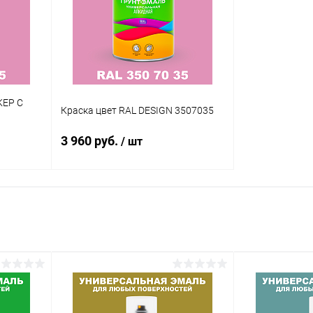
КЕР С
Краска цвет RAL DESIGN 3507035
3 960 руб.
/ шт
В корзину
внение
Купить в 1 клик
Сравнение
аличии
В избранное
В наличии
Цвет:
огу
фиолетовые цвета по каталогу