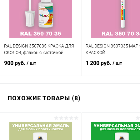
RAL DESIGN 3507035 КРАСКА ДЛЯ
RAL DESIGN 3507035 МАР
СКОЛОВ, флакон с кисточкой
КРАСКОЙ
900 руб.
1 200 руб.
/ шт
/ шт
В корзину
В корзину
ПОХОЖИЕ ТОВАРЫ (8)
Купить в 1 клик
Сравнение
Купить в 1 клик
Сра
В избранное
В наличии
В избранное
В н
Цвет:
Цвет:
фиолетовые цвета по каталогу
фиолетовые цвета по катал