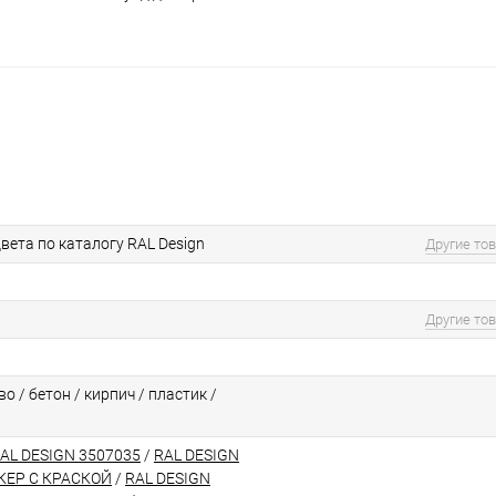
вета по каталогу RAL Design
Другие то
Другие то
о / бетон / кирпич / пластик /
RAL DESIGN 3507035
/
RAL DESIGN
КЕР С КРАСКОЙ
/
RAL DESIGN