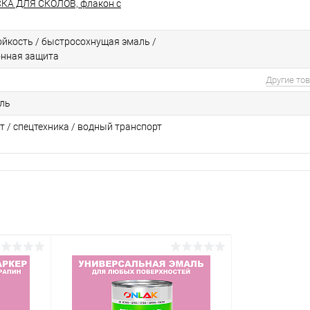
КА ДЛЯ СКОЛОВ, флакон с
йкоcть / быстросохнущая эмаль /
онная защита
Другие то
ль
т / спецтехника / водный транспорт