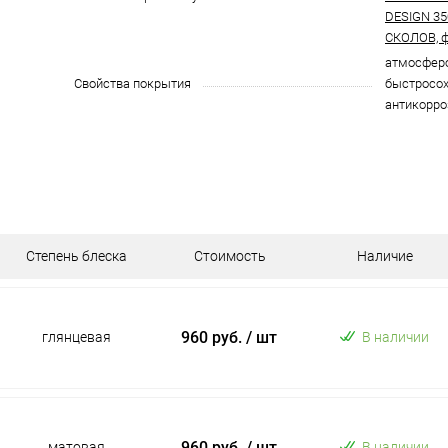
DESIGN 3
СКОЛОВ, ф
атмосферо
Свойства покрытия
быстросох
антикорро
Степень блеска
Стоимость
Наличие
960 руб.
/ шт
глянцевая
В наличии
960 руб.
/ шт
матовая
В наличии