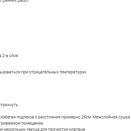
утренних работ.
 2-а слоя.
ользоваться при отрицательных температурах.
тряхнуть.
збегая подтеков с расстояния примерно 25см. Межслойная сушка 
триваемом помещении.
и нескольких секунд для прочистки клапана.