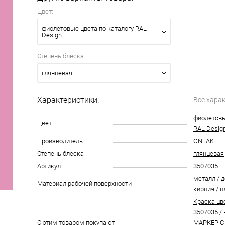
Цвет:
фиолетовые цвета по каталогу RAL
Design
Степень блеска:
глянцевая
Характеристики:
Все хара
фиолетовы
Цвет
RAL Desig
Производитель
ONLAK
Степень блеска
глянцевая
Артикул
3507035
металл / д
Материал рабочей поверхности
кирпич / п
Краска цв
3507035
/
С этим товаром покупают
МАРКЕР С