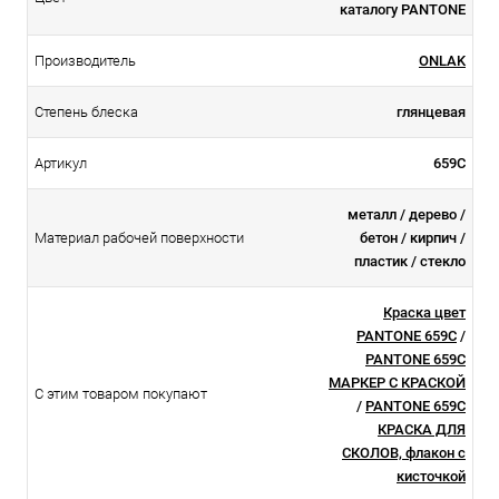
каталогу PANTONE
Производитель
ONLAK
Степень блеска
глянцевая
Артикул
659C
металл / дерево /
Материал рабочей поверхности
бетон / кирпич /
пластик / стекло
Краска цвет
PANTONE 659C
/
PANTONE 659C
МАРКЕР С КРАСКОЙ
С этим товаром покупают
/
PANTONE 659C
КРАСКА ДЛЯ
СКОЛОВ, флакон с
кисточкой