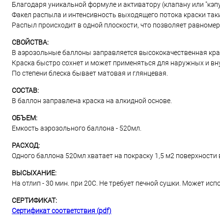
Благодаря уникальной формуле и активатору (клапану или "кэп
Факел распыла и интенсивность выходящего потока краски таки
Распыл происходит в одной плоскости, что позволяет равномер
СВОЙСТВА:
В аэрозольные баллоны заправляется высококачественная краск
Краска быстро сохнет и может применяться для наружных и вн
По степени блеска бывает матовая и глянцевая.
СОСТАВ:
В баллон заправлена краска на алкидной основе.
ОБЪЕМ:
Емкость аэрозольного баллона - 520мл.
РАСХОД:
Одного баллона 520мл хватает на покраску 1,5 м2 поверхности в
ВЫСЫХАНИЕ:
На отлип - 30 мин. при 20С. Не требует печной сушки. Может и
СЕРТИФИКАТ:
Сертификат соответствия (pdf)