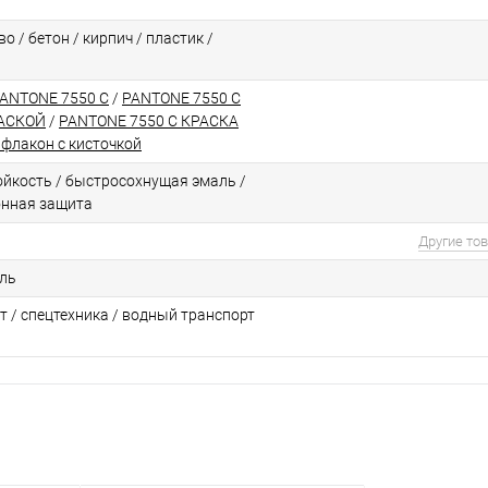
о / бетон / кирпич / пластик /
PANTONE 7550 C
/
PANTONE 7550 C
РАСКОЙ
/
PANTONE 7550 C КРАСКА
флакон с кисточкой
йкоcть / быстросохнущая эмаль /
онная защита
Другие то
ль
т / спецтехника / водный транспорт