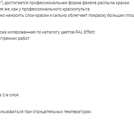
у") достигается профессиональная форма факела распыла краски.
е же, как у профессионального краскопульта.
но наносить слои краски и сильно облегчает покраску больших пло
а колерованная по каталогу цветов RAL Effect.
утренних работ.
 2-а слоя.
спользоваться при отрицательных температурах.