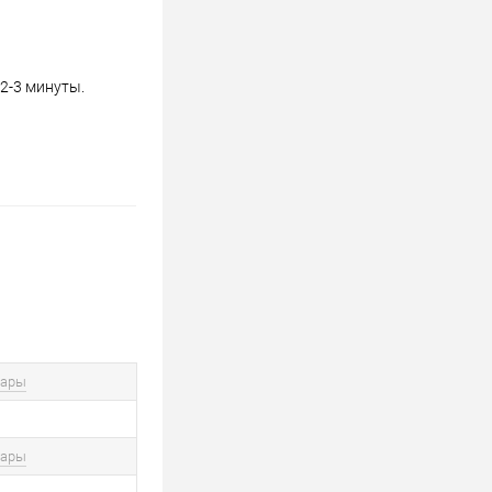
2-3 минуты.
вары
вары