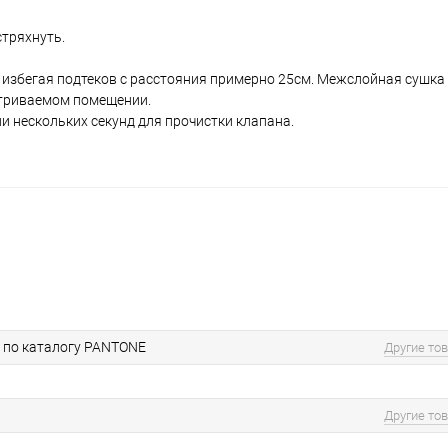
тряхнуть.
збегая подтеков с расстояния примерно 25см. Межслойная сушка 
триваемом помещении.
и нескольких секунд для прочистки клапана.
 по каталогу PANTONE
Другие то
Другие то