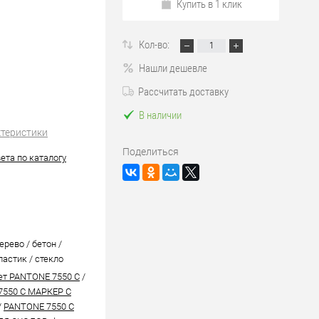
Купить в 1 клик
Кол-во:
Нашли дешевле
Рассчитать доставку
В наличии
ктеристики
Поделиться
ета по каталогу
ерево / бетон /
ластик / стекло
ет PANTONE 7550 C
/
7550 C МАРКЕР С
/
PANTONE 7550 C