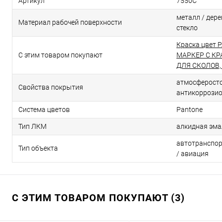
Артикул
7550C
металл / дерев
Материал рабочей поверхности
стекло
Краска цвет 
С этим товаром покупают
МАРКЕР С К
ДЛЯ СКОЛОВ, 
атмосферосто
Свойства покрытия
антикоррози
Система цветов
Pantone
Тип ЛКМ
алкидная эма
автотранспор
Тип объекта
/ авиация
С ЭТИМ ТОВАРОМ ПОКУПАЮТ (3)