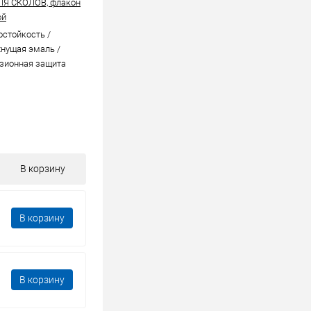
ЛЯ СКОЛОВ, флакон
ой
стойкоcть /
нущая эмаль /
зионная защита
В корзину
В корзину
В корзину