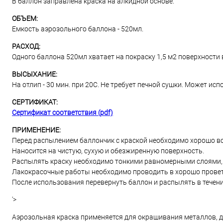
В баллон заправлена краска на алкидной основе.
ОБЪЕМ:
Емкость аэрозольного баллона - 520мл.
РАСХОД:
Одного баллона 520мл хватает на покраску 1,5 м2 поверхности в
ВЫСЫХАНИЕ:
На отлип - 30 мин. при 20С. Не требует печной сушки. Может и
СЕРТИФИКАТ:
Сертификат соответствия (pdf)
ПРИМЕНЕНИЕ:
Перед распылением баллончик с краской необходимо хорошо вс
Наносится на чистую, сухую и обезжиренную поверхность.
Распылять краску необходимо тонкими равномерными слоями, и
Лакокрасочные работы необходимо проводить в хорошо прове
После использования перевернуть баллон и распылять в течени
'>
Аэрозольная краска применяется для окрашивания металлов, дер