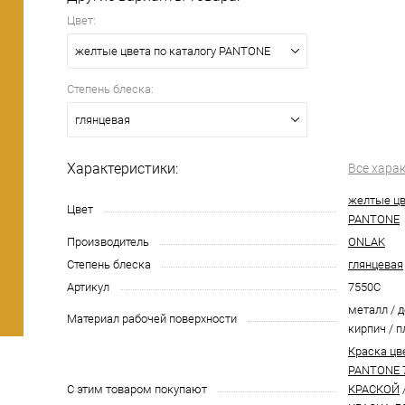
Цвет:
желтые цвета по каталогу PANTONE
Степень блеска:
глянцевая
Характеристики:
Все хара
желтые цв
Цвет
PANTONE
Производитель
ONLAK
Степень блеска
глянцевая
Артикул
7550C
металл / д
Материал рабочей поверхности
кирпич / п
Краска цв
PANTONE 
С этим товаром покупают
КРАСКОЙ