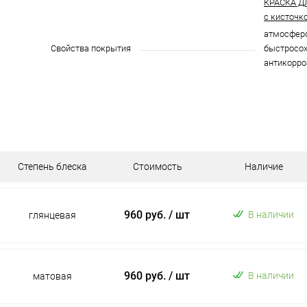
КРАСКА Д
с кисточк
атмосферо
Свойства покрытия
быстросох
антикорро
Степень блеска
Стоимость
Наличие
960 руб.
/ шт
В наличии
глянцевая
960 руб.
/ шт
В наличии
матовая