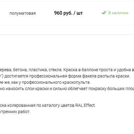
960 руб.
/ шт
В наличии
полуматовая
ева, бетона, пластика, стекла. Краска в баллоне проста и удобна 
у") достигается профессиональная форма факела распыла краски.
е же, как у профессионального краскопульта.
но наносить слои краски и сильно облегчает покраску больших пло
а колерованная по каталогу цветов RAL Effect.
утренних работ.