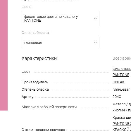
Цвет:
фиолетовые цвета по каталогу
PANTONE
Степень блеска:
глянцевая
Характеристики:
Все хара
фиолетовы
Цвет
PANTONE
Производитель
ONLAK
Степень блеска
глянцевая
Артикул
204C
металл / д
Материал рабочей поверхности
кирпич / п
Краска цв
PANTONE 
С этим товаром покупают
КРАСКОЙ