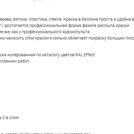
ева, бетона, пластика, стекла. Краска в баллоне проста и удобна 
у") достигается профессиональная форма факела распыла краски.
е же, как у профессионального краскопульта.
но наносить слои краски и сильно облегчает покраску больших пло
а колерованная по каталогу цветов RAL Effect.
утренних работ.
 2-а слоя.