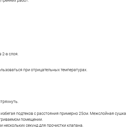
утренних работ.
 2-а слоя.
спользоваться при отрицательных температурах.
тряхнуть.
збегая подтеков с расстояния примерно 25см. Межслойная сушка 
триваемом помещении.
и нескольких секунд для прочистки клапана.