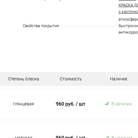
КРАСКА Д
с кисточк
атмосферо
Свойства покрытия
быстросох
антикорро
Степень блеска
Стоимость
Наличие
960 руб.
/ шт
глянцевая
В наличии
960 руб.
/ шт
матовая
В наличии