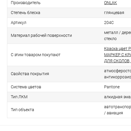
Производитель
ONLAK
Степень блеска
глянцевая
Артикул
204C
металл / дерев
Материал рабочей поверхности
стекло
Краска цвет 
С этим товаром покупают
МАРКЕР С К
ДЛЯ СКОЛОВ, 
атмосферосто
Свойства покрытия
антикоррози
Система цветов
Pantone
Тип ЛКМ
алкидная эма
автотранспор
Тип объекта
/ авиация