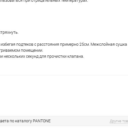
спользоваться при отрицательных температурах.
тряхнуть.
збегая подтеков с расстояния примерно 25см. Межслойная сушка 
триваемом помещении.
и нескольких секунд для прочистки клапана.
вета по каталогу PANTONE
Другие то