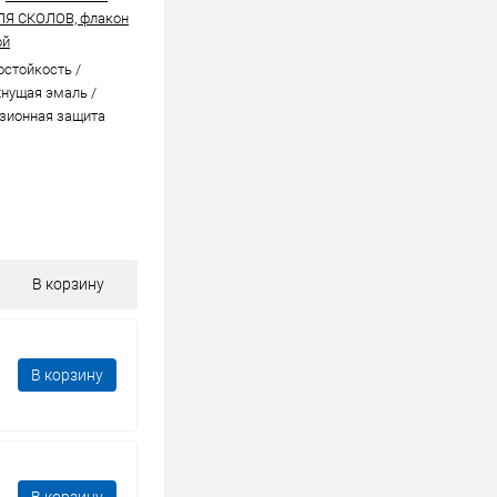
ЛЯ СКОЛОВ, флакон
ой
стойкоcть /
нущая эмаль /
зионная защита
В корзину
В корзину