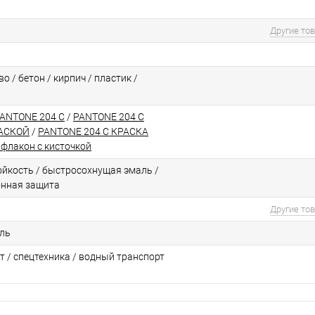
Другие то
о / бетон / кирпич / пластик /
PANTONE 204 C
/
PANTONE 204 C
РАСКОЙ
/
PANTONE 204 C КРАСКА
флакон с кисточкой
йкоcть / быстросохнущая эмаль /
онная защита
Другие то
ль
т / спецтехника / водный транспорт