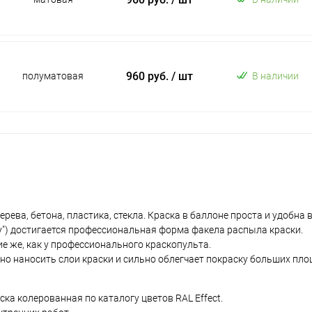
960 руб.
/ шт
полуматовая
В наличии
ева, бетона, пластика, стекла. Краска в баллоне проста и удобна 
у") достигается профессиональная форма факела распыла краски.
е же, как у профессионального краскопульта.
но наносить слои краски и сильно облегчает покраску больших пло
а колерованная по каталогу цветов RAL Effect.