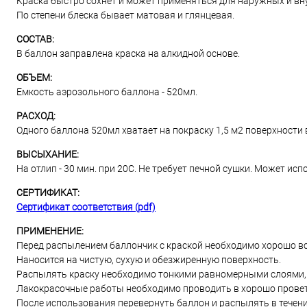
Краска быстро сохнет и может применяться для наружных и вн
По степени блеска бывает матовая и глянцевая.
СОСТАВ:
В баллон заправлена краска на алкидной основе.
ОБЪЕМ:
Емкость аэрозольного баллона - 520мл.
РАСХОД:
Одного баллона 520мл хватает на покраску 1,5 м2 поверхности в
ВЫСЫХАНИЕ:
На отлип - 30 мин. при 20С. Не требует печной сушки. Может и
СЕРТИФИКАТ:
Сертификат соответствия (pdf)
ПРИМЕНЕНИЕ:
Перед распылением баллончик с краской необходимо хорошо вс
Наносится на чистую, сухую и обезжиренную поверхность.
Распылять краску необходимо тонкими равномерными слоями, и
Лакокрасочные работы необходимо проводить в хорошо прове
После использования перевернуть баллон и распылять в течени