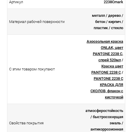
Артикул
2238Cmark
металл / дерево /
Материал рабочей поверхности
бетон / кирпич /
пластик / стекло
Аэрозольная краска
ONLAK, цвет
PANTONE 2238 C,
спрей 520мл
/
Краска цвет
С этим товаром покупают
PANTONE 2238 C
/
PANTONE 2238 C
КРАСКА ДЛЯ
СКОЛОВ, флакон с
кисточкой
атмосферостойкоcть
/ быстросохнущая
Свойства покрытия
эмаль /
антикоррозионная